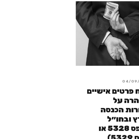
04/09
 פרטים אישיים
הרה על
רות הכנסה
 ובחו״ל
(טופס 5328 או
53)