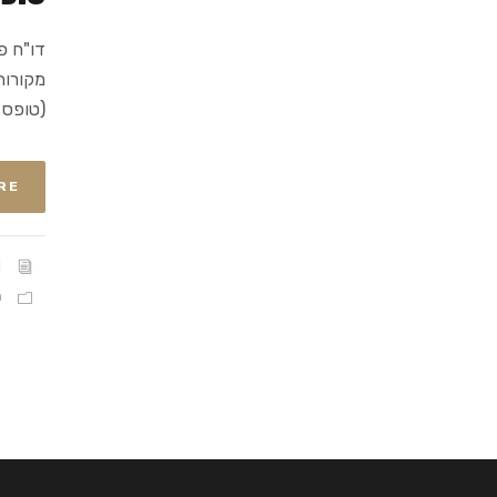
דו"ח פ
מקורות
(טופס 5328 או טופס 5329
RE
I
מ