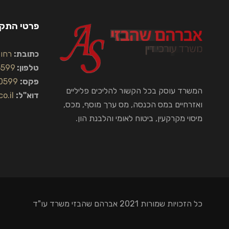
פרטי התק
כתובת:
רחוב הח
טלפון:
5599
פקס:
0599
המשרד עוסק בכל הקשור להליכים פליליים
דוא"ל:
o.il
ואזרחיים במס הכנסה, מס ערך מוסף, מכס,
מיסוי מקרקעין, ביטוח לאומי והלבנת הון.
כל הזכויות שמורות 2021 אברהם שהבזי משרד עו"ד