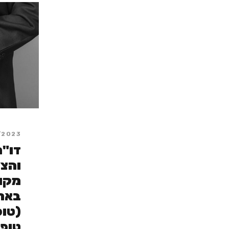
/2023
דו"ח
והצ
מקו
בארץ
טופס 29