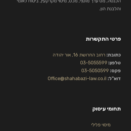
הכנסה, מס ערך מוסף, מכס, מיסוי מקרקעין, ביטוח לאומי
והלבנת הון.
פרטי התקשרות
כתובת:
רחוב החרושת 16, אור יהודה
טלפון:
03-5055599
פקס:
03-5050599
דוא"ל:
Office@shahabazi-law.co.il
תחומי עיסוק
מיסוי פלילי