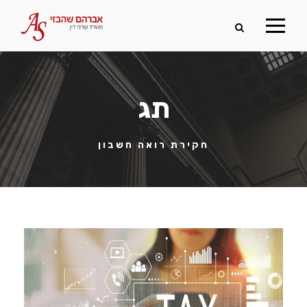
תג
חקירת רואה חשבון