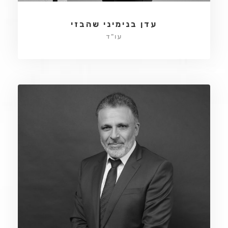
עדן בנימיני שהבזי
עו"ד