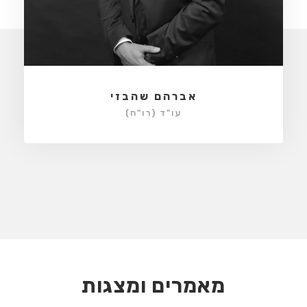
אברהם שהבזי
עו"ד (רו"ח)
מאמרים ומצגות