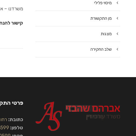
מיסוי פלילי
משרדנו – אב
מן התקשורת
קישור להנחיה מיום 27 במאי 2025, בחתימת סמנכ"לית בכי
מצגות
שלב החקירה
פרטי התק
כתובת:
רחוב הח
טלפון:
5599
פקס:
0599