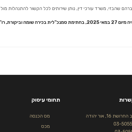
רהם שהבזי, משרד עורכי דין, נותן שירותים לכל הקשור להתנהלות מול 
רה שומה וביקורת, רו"ח פזית קלימן
שרות
תחומי עיסוק
רושת 16, אור יהודה
מס הכנסה
03-505
מכס
03-505