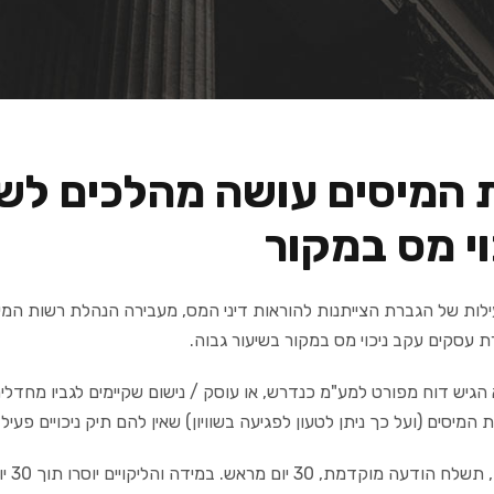
 המיסים עושה מהלכים לשל
וי מס במקור
ות של הגברת הצייתנות להוראות דיני המס, מעבירה הנהלת רשות המי
ת עסקים עקב ניכוי מס במקור בשיעור גבוה.
הגיש דוח מפורט למע"מ כנדרש, או עוסק / נישום שקיימים לגביו מחדלים
המיסים (ועל כך ניתן לטעון לפגיעה בשוויון) שאין להם תיק ניכויים פעיל
 מראש. במידה והליקויים יוסרו תוך 30 יום – לא יפגעו בשיעור ניכוי מס במקור הקיים.