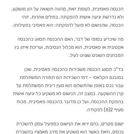
הכנסה פאסיבית, לעומת זאת, מהווה תשואה על הון מושקע,
ולא נדרשת יגיעה אישית להפקתה. במילים אחרות, זוהי
הכנסה, שהנישום לא פועל להפקתה; הוא פאסיבי בפעילותו.
מה שיכריע בסופו של דבר, האם ההכנסה תסווג כהכנסה
אקטיבית או פאסיבית, הוא מכלול הנסיבות, ועריכת איזון בין
המבחנים השונים שצוינו לעיל.
בד"כ תסווג הכנסה משכירות כהכנסה פאסיבית, שכן
במובנם הקלאסי – דמי השכירות הם תמורה המשתלמת
עבור נכס באופן שהתשלום הוא מעין ריבית המשתלמת על
קרן ההשקעה. במצב זה, הנישום לא משקיע כל יגיעה אישית
בהפקת ההכנסה, ועל כן מדובר בהכנסה פאסיבית, מכוח
סעיף 2(6) לפקודה.
ישנם מקרים, בהם יראו את הנישום כמפעיל עסק להשכרת
נכסים, וזאת כאשר הוא משקיע את מירב מאמציו בהשכרת