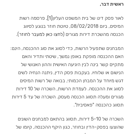
ראשית דבר,
לאור פסק דינו של בית המשפט העליון
[1]
, פרסמה רשות
המיסים, ביום 08/02/2018, טיוטת חוזר בנוגע לסיווג
הכנסה מהשכרת דירות מגורים (
לחצו כאן למעבר לחוזר
).
המבחנים שתפעיל הרשות, כדי לסווג את סוג ההכנסה, הינם:
האם ההכנסה מופקת באופן נמשך, שיטתי ותדיר והאם
מתקיים קשר בינה לבין היגיעה האישית וההון האנושי של
הנישום או שלוחיו. בעקבות פסק הדין, ניתנה הנחיה לשים
דגש מיוחד על המבחן הכמותי, בבואה של רשות המיסים
לסווג את ההכנסה. לעמדת הרשות, השכרה של 10 דירות
מגורים ומעלה תסווג הכנסה מעסק. השכרה של עד 5 דירות
תסווג כהכנסה "פאסיבית".
השכרה של 5-10 דירות, תסווג בהתאם למבחנים השונים
שהוצעו בפסק-הדין ובחוזר, כגון היקף ההכנסה, קיומו של