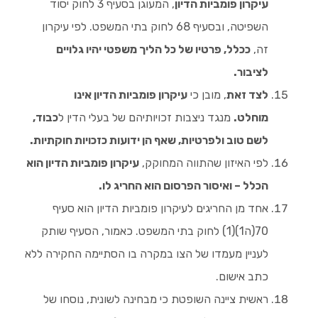
עיקרון פומביות הדיון
, המעוגן בסעיף 3 לחוק יסוד
השפיטה, ובסעיף 68 לחוק בתי המשפט. לפי עיקרון
זה,
ככלל, פרטיו של כל הליך משפטי יהיו גלויים
לציבור.
לצד זאת
, מובן כי
עיקרון פומביות הדיון אינו
מוחלט.
מנגד ניצבות זכויותיהם של בעלי הדין ל
כבוד,
לשם טוב ולפרטיות, שאף הן ידועות כזכויות חוקתיות.
לפי האיזון שהתווה המחוקק,
עיקרון פומביות הדיון הוא
הכלל – ואיסור הפרסום הוא החריג לו.
אחד מן החריגים לעיקרון פומביות הדיון הוא סעיף
70(ה1)(1) לחוק בתי המשפט. כאמור, הסעיף שותק
לעניין מעמדו של הצו במקרה בו הסתיימה החקירה ללא
כתב אישום.
ראשית ציינה השופטת כי מבחינה לשונית, נוסחו של