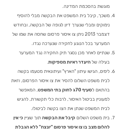
מוגשת בהסכמת המדינה.
משכך, קיבל בית המשפט את הבקשה מבלי להוסיף
נימוקים ומבלי שנערך דיון לגופה של הבקשה, ובחודש
דצמבר 2013 ניתן צו איסור פרסום שחסה את שמו של
המערער בכל הנוגע לחקירה שנערכה נגדו.
שנתיים לאחר מכן נסגר תיק החקירה נגד המערער
בעילה של
היעדר ראיות מספיקות
.
לימים, הגישו עיתון "הארץ" ועיתונאית מטעמו בקשה
לבית משפט השלום להסיר את צו איסור הפרסום, וזאת
בהתאם ל
סעיף 70ג לחוק בתי המשפט
, המאפשר
למעוניין בביטול האיסור, לרבות כלי תקשורת, להגיש
לבית המשפט שנתן את הצו בקשה לביטולו.
בית משפט השלום
קיבל את הבקשה
תוך שציין
כי אין
להלום מצב בו צו איסור פרסום "יונצח" ללא הגבלת