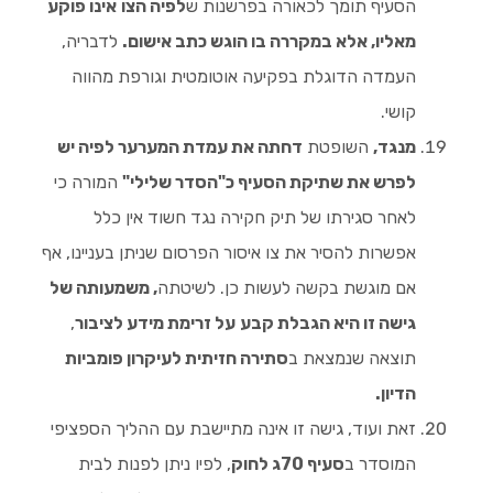
הסעיף תומך לכאורה בפרשנות ש
לפיה הצו
אינו פוקע
מאליו, אלא במקררה בו הוגש כתב אישום.
לדבריה,
העמדה הדוגלת בפקיעה אוטומטית וגורפת מהווה
קושי.
מנגד,
השופטת
דחתה את עמדת המערער לפיה יש
לפרש את שתיקת הסעיף כ"הסדר שלילי"
המורה כי
לאחר סגירתו של תיק חקירה נגד חשוד אין כלל
אפשרות להסיר את צו איסור הפרסום שניתן בעניינו, אף
אם מוגשת בקשה לעשות כן. לשיטתה
, משמעותה של
גישה זו היא הגבלת קבע
על זרימת מידע לציבור
,
תוצאה שנמצאת ב
סתירה חזיתית לעיקרון פומביות
הדיון.
זאת ועוד, גישה זו אינה מתיישבת עם ההליך הספציפי
המוסדר ב
סעיף 70ג לחוק
, לפיו ניתן לפנות לבית