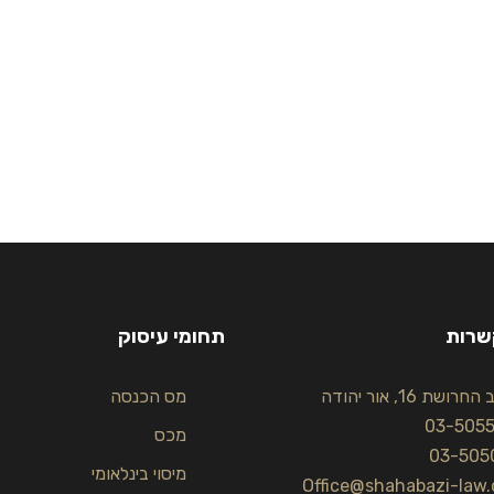
שרות
תחומי עיסוק
רושת 16, אור יהודה
מס הכנסה
03-505
מכס
03-505
מיסוי בינלאומי
Office@shahabazi-law.c