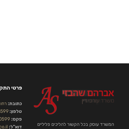
פרטי התק
כתובת:
רחוב הח
טלפון:
5599
פקס:
0599
המשרד עוסק בכל הקשור להליכים פליליים
דוא"ל:
o.il