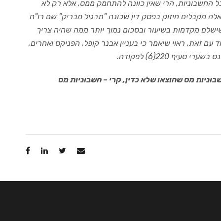
כל החשבוניות, הרי שאין כוונה להתחמק ממס, אלא רק לא
לה מקבלים חיזוק בפסק דין שכונה "תרגיל מבריק" שם רו"ח
ישלם מקדמות בשיעור ובסכום נמוך יותר ממה שהיה צריך
ית המשפט שלא מדובר בעבירה לפי סעיף 220 לפקודה. יחד עם זאת, ראוי שיאמר כי בעניין אבנר קופל, הפניקס ואחרים,
יף 220(6) לפקודה
.
בוניות מס שהוצאו שלא כדין, קרי – חשבוניות מס