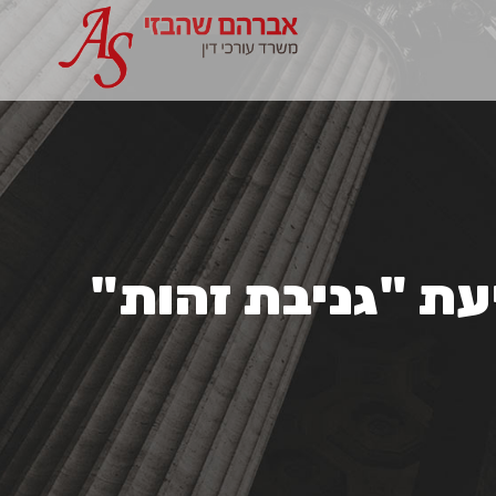
יעת "גניבת זהות"