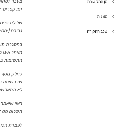
מעבר למהות
מן התקשורת
זמן קצרים, 
מצגות
שלילת הפטור
גבובה (יחסי
שלב החקירה
במסגרת תופ
האחר אינו מ
התשומות בגי
כחלק נוסף מ
שברשימה תה
לא תתאפשר ג
תשלום מס דינו מאס