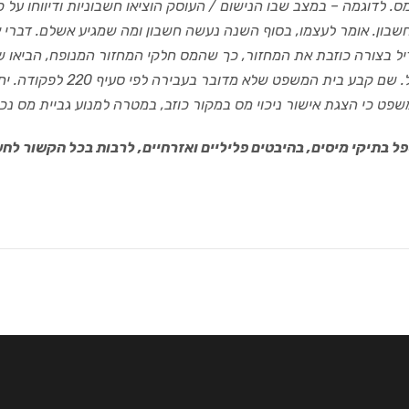
 לדוגמה – במצב שבו הנישום / העוסק הוציאו חשבוניות ודיווחו על 
בון. אומר לעצמו, בסוף השנה נעשה חשבון ומה שמגיע אשלם. דברי א
ל בצורה כוזבת את המחזור, כך שהמס חלקי המחזור המנופח, הביאו ש
לשלם בפועל. שם קבע ב
ט כי הצגת אישור ניכוי מס במקור כוזב, במטרה למנוע גביית מס נכנס בשערי סע
ל בתיקי מיסים, בהי
ב
טים פליליים ואזרחיים, לרבות בכל הקשור לחש