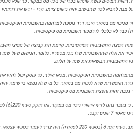
, רשות המיסים עושה שימוש בכ
לי של ניכוי מס במקור, כך שלא מע
נ
י
ק
על מנת להביא לכך שהנישום יהיה נישום צייתן, קרי – יגיש את דוחותיו 
 מניכוי מס במקור הינה דרך נוספת למלחמה בחשבוניות הפיקטיביות.
ת) כבר לא כלכלי לו למכור חשבוניות מס פיקטיביות.
עת הפצת החשבוניות הפיקטיביות
,
קיימת תת קבוצה של מפיצי חשבוני
כיר את אלה שהחשבוניות שלו נוכו מספריו. כלומר, הנישום שעל שמו הו
ן החשבוניות הנושאות את שמו על הלוגו.
המלחמה בחשבוניות הפיקטיביות, מכאן ואילך, כל עוסק יכול להזין את
יה האפשרות שלא לנכות מס במקור. כל מי שלא נמצא ברשימה יהיה ח
נבת זהות והפצת חשבוניות מס פיקטיביות.
ראוי שיאמ
ר 7 שנים וקנס.
לעמדת הכותב, סעיף קטן 6 (בסעיף 220 לפקודה) היה צריך 