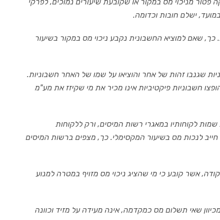
ה פטור מניכוי מס במקור או שקובעת שיעורים נמוכים, לפרקי
במועד, ישלם חובות וכדומה.
 כך, שאם למוציא החשבונית נקבע ניכוי מס במקור בשיעור
ות שגנבו זהות של אחר והוציאו על שמו של האחר חשבוניות.
פצו חשבוניות פיקטיביות אינו מכיר את מי שקיזז את מע"מ
 שמות לקוחותיו במאגרי רשות המיסים, ורק ללקוחות
ייב לנכות מס בשיעור המקסימלי. כך, מצפים ברשות המיסים
ר, כי בעבר נהגו לזייף אישורי ניכוי מס במקור, ואז חוקק סעיף 220(6) לפקודה, אשר קובע כי מי שהציג ניכוי מס מזויף במטרה למנוע
לעמוד כסעיף עצמאי, מכיוון שאי תשלום מס כמקדמה, אינה מעידה על מזיד וכוונה